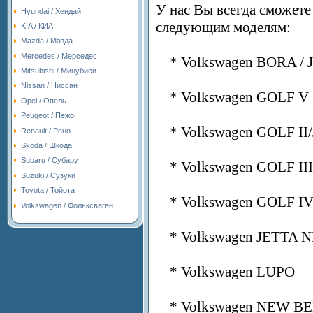
У нас Вы всегда сможете
Hyundai / Хендай
следующим моделям:
KIA / КИА
Mazda / Мазда
Mercedes / Мерседес
* Volkswagen BORA / 
Mitsubishi / Мицубиси
Nissan / Ниссан
* Volkswagen GOLF V
Opel / Опель
Peugeot / Пежо
* Volkswagen GOLF II/
Renault / Рено
Skoda / Шкода
Subaru / Субару
* Volkswagen GOLF II
Suzuki / Сузуки
Toyota / Тойота
* Volkswagen GOLF I
Volkswagen / Фольксваген
* Volkswagen JETTA 
* Volkswagen LUPO
* Volkswagen NEW B