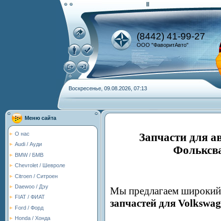
(8442) 41-99-27
ООО "ФаворитАвто"
Воскресенье, 09.08.2026, 07:13
Меню сайта
О нас
Запчасти для а
Audi / Ауди
Фольксва
BMW / БМВ
Chevrolet / Шевроле
Citroen / Ситроен
Daewoo / Дэу
Мы предлагаем широкий 
FIAT / ФИАТ
запчастей для Volkswa
Ford / Форд
Honda / Хонда