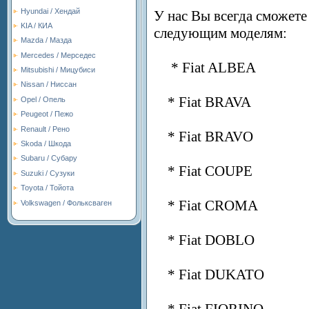
Hyundai / Хендай
У нас Вы всегда сможете
KIA / КИА
следующим моделям:
Mazda / Мазда
Mercedes / Мерседес
* Fiat ALBEA
Mitsubishi / Мицубиси
Nissan / Ниссан
* Fiat BRAVA
Opel / Опель
Peugeot / Пежо
Renault / Рено
* Fiat BRAVO
Skoda / Шкода
Subaru / Субару
* Fiat COUPE
Suzuki / Сузуки
Toyota / Тойота
* Fiat CROMA
Volkswagen / Фольксваген
* Fiat DOBLO
* Fiat DUKATO