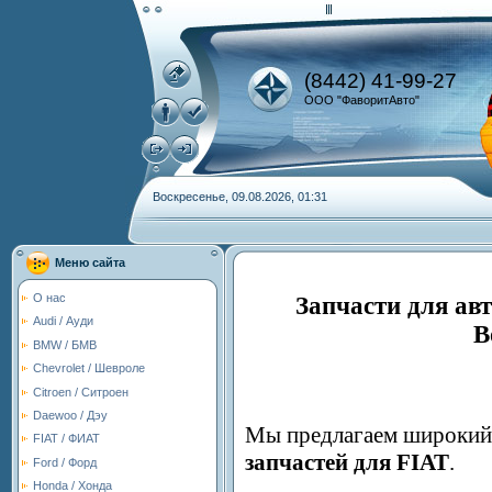
(8442) 41-99-27
ООО "ФаворитАвто"
Воскресенье, 09.08.2026, 01:31
Меню сайта
О нас
Запчасти для ав
Audi / Ауди
В
BMW / БМВ
Chevrolet / Шевроле
Citroen / Ситроен
Daewoo / Дэу
Мы предлагаем широкий 
FIAT / ФИАТ
запчастей для FIAT
.
Ford / Форд
Honda / Хонда