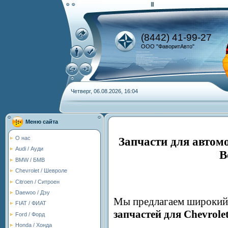
(8442) 41-99-27
ООО "ФаворитАвто"
Четверг, 06.08.2026, 16:04
Меню сайта
О нас
Запчасти для автомо
Audi / Ауди
В
BMW / БМВ
Chevrolet / Шевроле
Citroen / Ситроен
Daewoo / Дэу
Мы предлагаем широкий 
FIAT / ФИАТ
запчастей для
Chevrole
Ford / Форд
Honda / Хонда