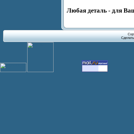
Любая деталь - для Ва
Cop
Сделат